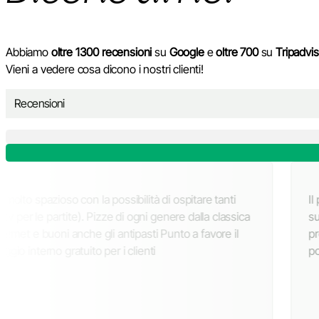
Abbiamo
oltre 1300 recensioni
su
Google
e
oltre 700
su
Tripadvis
Vieni a vedere cosa dicono i nostri clienti!
Recensioni
ei pressi
Locale molto spazioso con la possibilità di os
Hotel del Sole.
clienti (tv per le partite). Pizze di ogni gener
abbiamo
alla gourmet e buoni anche gli antipasti Punto
agione che ci
parcheggio interno gratuito per i clienti