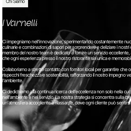
Chi Siamo
I Varnelli
Ci impegniamo nell'innovazione, sperimentando costantemente nu
culinarie e combinazioni di sapori per sorprendere e deliziare i nostri 
membro del nostro team è dedicato a fornire un servizio eccellente,
che ogni esperienza presso il nostro ristorante sia unica e memorabi
Collaboriamo a stretto contatto con fornitori locali per garantire che 
rispecchi freschezza e sostenibilità, rafforzando il nostro impegno ver
l'ambiente.
Ci dedichiamo alla continua ricerca dell'eccellenza non solo nella c
nell'ambiente e nel servizio. La nostra strategia si concentra sulla cr
un'atmosfera accogliente e rilassante, dove ogni cliente può sentirsi