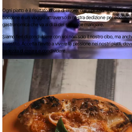
Ogni piatto è il risultato di ore di lavoro, dall’ispirazione creativa 
boccone è un viaggio attraverso la nostra dedizione per eccellere,
gastronomica che va al di là del semplice mangiare.
Siamo fieri di condividere con voi non solo il nostro cibo, ma anc
investito. Accetta l’invito a vivere la passione nei nostri piatti, do
bellezza di creare e condividere.